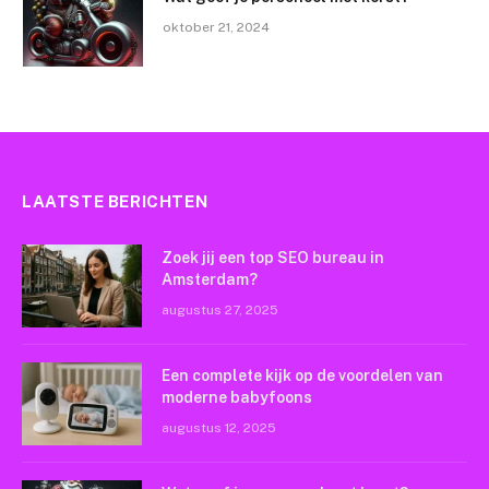
oktober 21, 2024
LAATSTE BERICHTEN
Zoek jij een top SEO bureau in
Amsterdam?
augustus 27, 2025
Een complete kijk op de voordelen van
moderne babyfoons
augustus 12, 2025