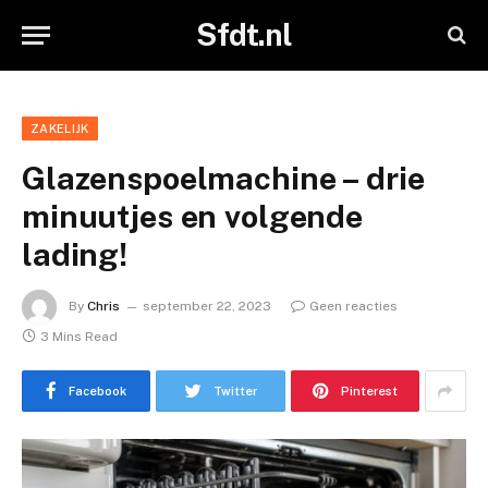
Sfdt.nl
ZAKELIJK
Glazenspoelmachine – drie
minuutjes en volgende
lading!
By
Chris
september 22, 2023
Geen reacties
3 Mins Read
Facebook
Twitter
Pinterest