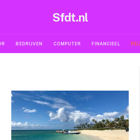
Sfdt.nl
OR
BEDRIJVEN
COMPUTER
FINANCIEEL
REI