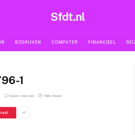
Sfdt.nl
OR
BEDRIJVEN
COMPUTER
FINANCIEEL
REI
796-1
Geen reacties
1 Min Read
erest