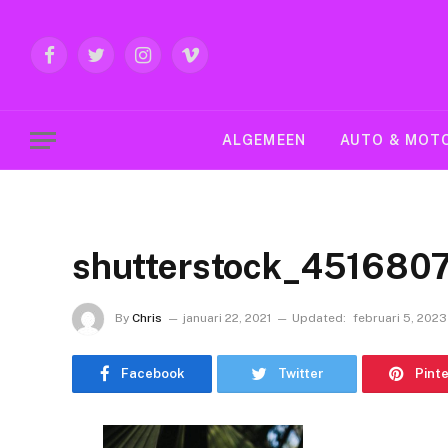
Facebook
Twitter
Instagram
Vimeo
ALGEMEEN
AUTO & MOT
shutterstock_451680
By
Chris
januari 22, 2021
Updated:
februari 5, 2023
Facebook
Twitter
Pint