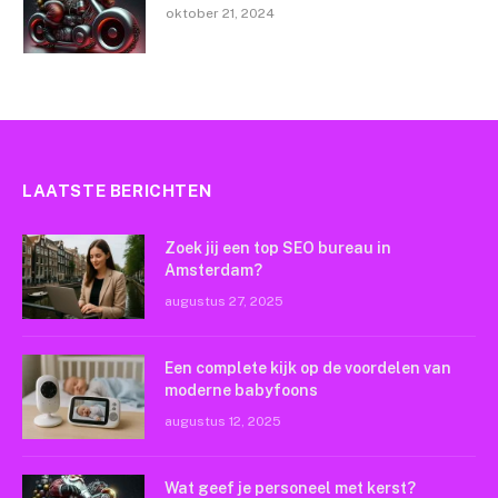
oktober 21, 2024
LAATSTE BERICHTEN
Zoek jij een top SEO bureau in
Amsterdam?
augustus 27, 2025
Een complete kijk op de voordelen van
moderne babyfoons
augustus 12, 2025
Wat geef je personeel met kerst?