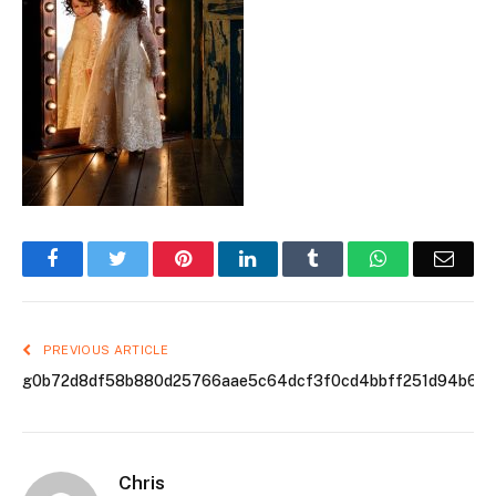
Facebook
Twitter
Pinterest
LinkedIn
Tumblr
WhatsApp
Emai
PREVIOUS ARTICLE
g0b72d8df58b880d25766aae5c64dcf3f0cd4bbff251d94b6d
Chris