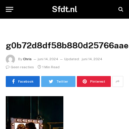
Sfdt.nl
g0b72d8df58b880d25766aae
By
Chris
juni 14, 2024
Updated:
juni 14, 2024
Geen reacties
1 Min Read
Facebook
Twitter
Pinterest